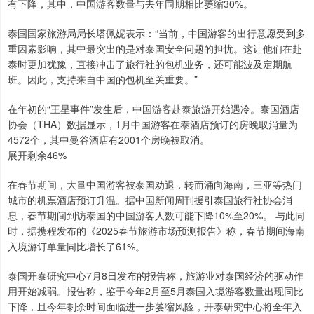
有下降，其中，中国游客数量与去年同期相比萎缩30%。
泰国国家旅游局局长塔佩妮表示：“当前，中国游客的出行意愿受到多
重因素影响，其中最突出的是对泰国安全问题的担忧。这让他们在赴
泰时更加犹豫，直接冲击了旅行社的包机业务，还可能波及定期航
班。因此，支持来自中国的包机至关重要。”
在年初的“王星事件”发生后，中国游客赴泰旅游开始遇冷。泰国酒店
协会（THA）数据显示，1月中国游客在泰酒店预订的房晚取消量为
4572个，其中曼谷酒店有2001个房晚被取消。
展开剩余46%
在春节期间，大量中国游客被泰国劝退，转而涌向海南，三亚等热门
城市的机票酒店预订升温。据中国新闻周刊援引泰国旅行社协会消
息，春节期间到访泰国的中国游客人数可能下降10%至20%。 与此同
时，据携程发布的《2025春节旅游市场预测报告》称，春节期间海南
入境游订单量同比增长了61%。
泰国开泰研究中心7月8日发布的报告称，旅游业对泰国经济的驱动作
用开始减弱。报告称，鉴于今年2月至5月泰国入境游客数量出现同比
下降，且今年剩余时间面临进一步萎缩风险，开泰研究中心将全年入