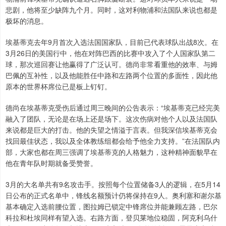
悲剧，他将至少缺阵九个月。同时，这对利物浦和法国队来说也都是
极坏的消息。
埃基蒂克去年9月首次入选法国国家队，目前已代表球队出战8次。在
3月26日的美国行中，他在对阵巴西的比赛中攻入了个人国家队第二
球，那次巡回赛让他赢得了广泛认可。德尚非常看重他的效率、与姆
巴佩的互补性，以及他能胜任中路和左路两个位置的多面性，因此他
原本的世界杯席位已是板上钉钉。
德尚在埃基蒂克受伤后通过周三晚间的公告表示：“埃基蒂克已经完美
融入了团队，无论是在场上还是场下。这次伤病对他个人以及法国队
来说都是巨大的打击。他的失望之情溢于言表。但我深信埃基蒂克会
找回最佳状态，我以及全体教练组都会给予他全力支持。”在法国队内
部，大家也都在周三强调了埃基蒂克的人格魅力，这种精神面貌早在
他在青年队时期就备受赞誉。
3月的大名单共有9名攻击手。按照每个位置储备3人的逻辑，在5月14
日公布的正式名单中，锋线名额预计仍将保持在9人。奥利塞和谢尔基
基本确定入选前腰位置，图拉姆已锁定中锋席位并能兼顾左路，巴尔
科拉和杜埃同样有望入选。右路方面，登贝莱地位稳固，阿克利乌什