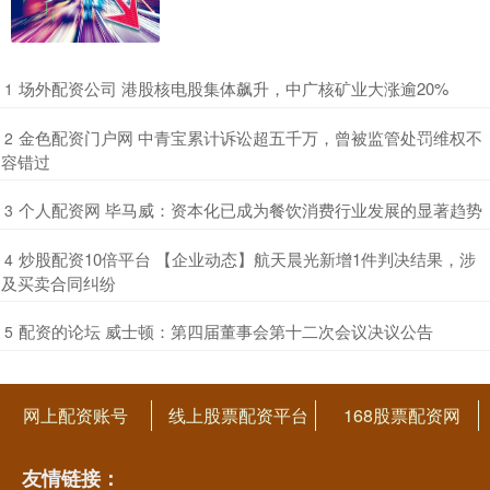
​场外配资公司 港股核电股集体飙升，中广核矿业大涨逾20%
1
​金色配资门户网 中青宝累计诉讼超五千万，曾被监管处罚维权不
2
容错过
​个人配资网 毕马威：资本化已成为餐饮消费行业发展的显著趋势
3
​炒股配资10倍平台 【企业动态】航天晨光新增1件判决结果，涉
4
及买卖合同纠纷
​配资的论坛 威士顿：第四届董事会第十二次会议决议公告
5
网上配资账号
线上股票配资平台
168股票配资网
友情链接：