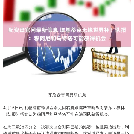
配资盘官网最新信息
4月16日讯 利物浦前锋埃基蒂克因右脚跟腱严重断裂将缺席世界杯，
《队报》撰文认为穆阿尼和马特塔可能在法国队获得机会。
在周二欧冠四分之一决赛次回合对阵巴黎的比赛中被担架抬出后，利
物浦前锋埃基蒂克确认遭遇右脚跟腱断裂。这对球员本人来说是一场