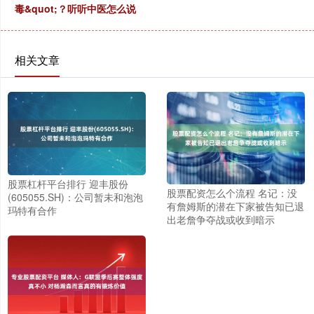
毒&quot;？听听中医怎么说
相关文章
股票杠杆平台排行 迎丰股份
股票配资怎么个流程 名记：没
(605055.SH)：公司暂未和泡泡
有詹姆斯的潜在下家被告知已退
玛特有合作
出老詹争夺战或收到暗示