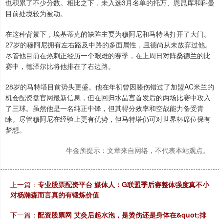
也积累了不少分数。相比之下，未入选3月名单的托万、恩昆库和科曼
目前处境较为被动。
在这种背景下，埃基蒂克的缺阵主要为穆阿尼和马特塔打开了大门。
27岁的穆阿尼拥有左右路及中路的多面属性，且德尚从未放弃过他。
尽管他目前在热刺正经历一个艰难的赛季，在上周日对阵桑德兰的比
赛中，德泽尔比将他排在了右边路。
28岁的马特塔目前势头更盛。他在年初曾因膝伤错过了加盟AC米兰的
机会配资盘官网最新信息，但在回归水晶宫首发后的两场比赛中攻入
了三球。虽然他是一名纯正中锋，但其得分效率和空战能力备受青
睐。尽管穆阿尼在经验上更有优势，但马特塔仍可对世界杯席位保有
梦想。
牛金所提示：文章来自网络，不代表本站观点。
上一篇：
专业股票配资平台 媒体人：G联盟季后赛整体强度真不小
对杨瀚森而言真的有锻炼价值
下一篇：
配资股票网 艾灸后起水泡，是烫伤还是身体在&quot;排